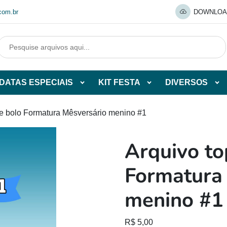
com.br
DOWNLOA
DATAS ESPECIAIS
KIT FESTA
DIVERSOS
Abrir
Abrir
Abr
tegorias
subcategorias
subcategorias
sub
de
de
de
de bolo Formatura Mêsversário menino #1
O
DATAS
KIT
DI
ESPECIAIS
FESTA
Arquivo to
O
Formatura
menino #1
R$
5,00