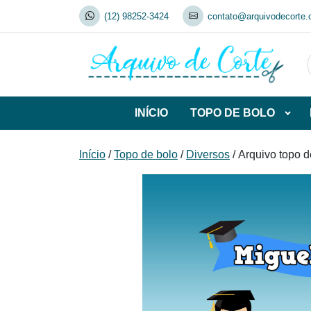
Skip
(12) 98252-3424
contato@arquivodecorte.
to
content
INÍCIO
TOPO DE BOLO
Abrir
subca
de
Início
/
Topo de bolo
/
Diversos
/ Arquivo topo 
TOP
DE
BOL