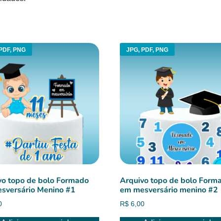
PDF, PNG
JPG, PDF, PNG
vo topo de bolo Formado
Arquivo topo de bolo Form
sversário Menino #1
em mesversário menino #2
0
R$
6,00