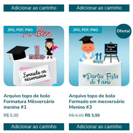
Adicionar ao carrinho
Adicionar ao carrinho
JPG, PDF, PNG
JPG, PDF, PNG
Oferta!
Arquivo topo de bolo
Arquivo topo de bolo
Formatura Mêsversário
Formado em mesversário
menina #1
Menino #3
O
O
R$
5,00
R$
6,00
R$
3,50
preço
preço
Adicionar ao carrinho
Adicionar ao carrinho
original
atual
era:
é: