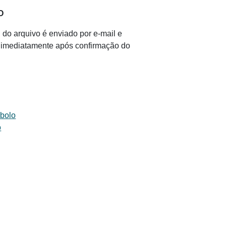
O
 do arquivo é enviado por e-mail e
il imediatamente após confirmação do
 bolo
o