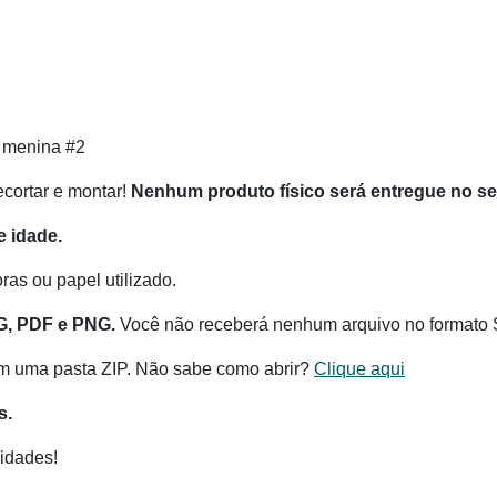
 menina #2
recortar e montar!
Nenhum produto físico será entregue no s
 idade.
as ou papel utilizado.
G, PDF e PNG.
Você não receberá nenhum arquivo no formato 
m uma pasta ZIP. Não sabe como abrir?
Clique aqui
s.
idades!