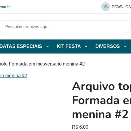
com.br
DOWNLOA
DATAS ESPECIAIS
KIT FESTA
DIVERSOS
Abrir
Abrir
Abr
tegorias
subcategorias
subcategorias
sub
de
de
de
 bolo Formada em mesversário menina #2
O
DATAS
KIT
DI
ESPECIAIS
FESTA
Arquivo to
O
Formada e
menina #2
R$
6,00