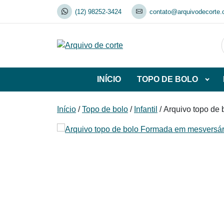
Skip
(12) 98252-3424
contato@arquivodecorte.
to
content
INÍCIO
TOPO DE BOLO
Abrir
subca
de
Início
/
Topo de bolo
/
Infantil
/ Arquivo topo de
TOP
DE
BOL