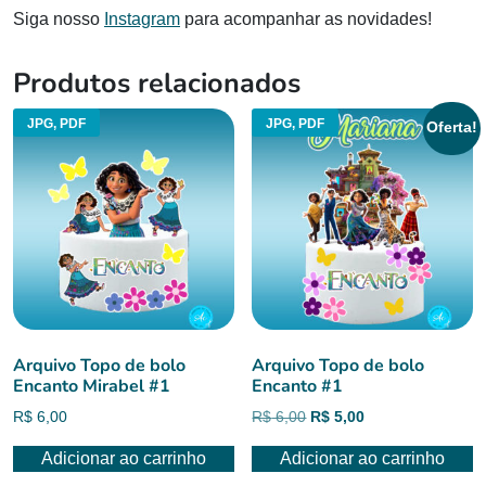
Siga nosso
Instagram
para acompanhar as novidades!
Produtos relacionados
JPG, PDF
JPG, PDF
Oferta!
Arquivo Topo de bolo
Arquivo Topo de bolo
Encanto Mirabel #1
Encanto #1
O
O
R$
6,00
R$
6,00
R$
5,00
preço
preço
Adicionar ao carrinho
Adicionar ao carrinho
original
atual
era:
é: