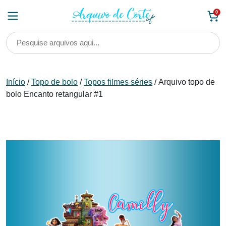
Skip
0
to
content
Início
/
Topo de bolo
/
Topos filmes séries
/ Arquivo topo de
bolo Encanto retangular #1