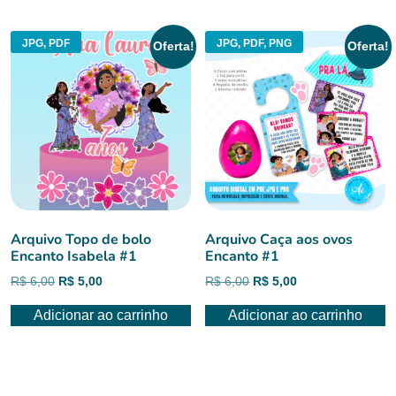
R$ 6,00.
R$ 5,00.
JPG, PDF
JPG, PDF, PNG
Oferta!
Oferta!
Arquivo Topo de bolo
Arquivo Caça aos ovos
Encanto Isabela #1
Encanto #1
O
O
O
O
R$
6,00
R$
5,00
R$
6,00
R$
5,00
preço
preço
preço
preço
Adicionar ao carrinho
Adicionar ao carrinho
original
atual
original
atual
era:
é:
era:
é:
R$ 6,00.
R$ 5,00.
R$ 6,00.
R$ 5,00.