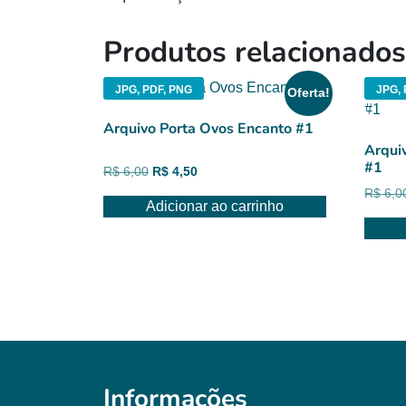
Produtos relacionados
JPG, PDF, PNG
JPG,
Oferta!
Arquivo Porta Ovos Encanto #1
Arqui
#1
O
O
R$
6,00
R$
4,50
preço
preço
R$
6,0
Adicionar ao carrinho
original
atual
era:
é:
R$ 6,00.
R$ 4,50.
Informações