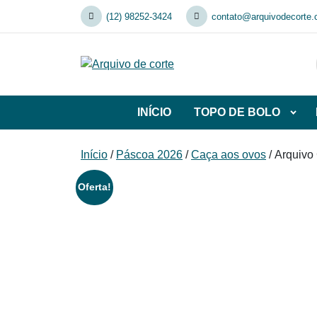
Skip
(12) 98252-3424
contato@arquivodecorte.
to
content
INÍCIO
TOPO DE BOLO
Abrir
subca
de
Início
/
Páscoa 2026
/
Caça aos ovos
/ Arquivo
TOP
DE
Oferta!
BOL