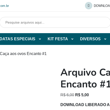
com.br
DOWNLOA
DATAS ESPECIAIS
KIT FESTA
DIVERSOS
Abrir
Abrir
Abr
tegorias
subcategorias
subcategorias
sub
de
de
de
 Caça aos ovos Encanto #1
O
DATAS
KIT
DI
ESPECIAIS
FESTA
Arquivo Ca
O
Encanto #
O
O
R$
6,00
R$
5,00
preço
preço
DOWNLOAD LIBERADO 
original
atual