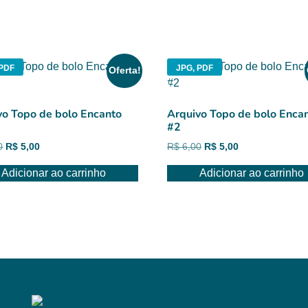
 PDF
JPG, PDF
Oferta!
vo Topo de bolo Encanto
Arquivo Topo de bolo Enca
#2
O
O
O
O
0
R$
5,00
R$
6,00
R$
5,00
preço
preço
preço
preço
Adicionar ao carrinho
Adicionar ao carrinho
original
atual
original
atual
era:
é:
era:
é:
R$ 6,00.
R$ 5,00.
R$ 6,00.
R$ 5,00.