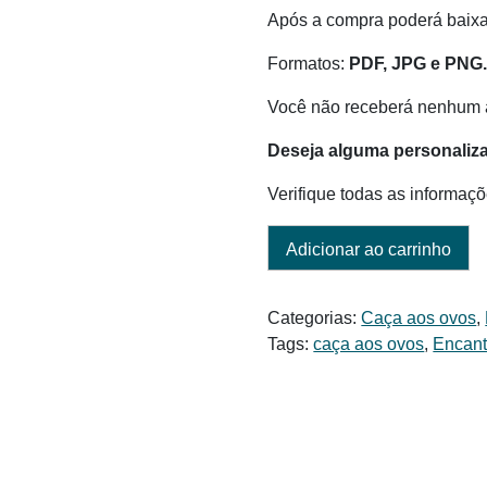
era:
é:
Após a compra poderá baix
R$ 6,00.
R$ 5,00.
Formatos:
PDF, JPG e PNG
Você não receberá nenhum a
Deseja alguma personaliz
Verifique todas as informaçõ
Adicionar ao carrinho
Categorias:
Caça aos ovos
,
Tags:
caça aos ovos
,
Encan