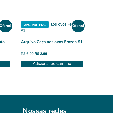
JPG, PDF, PNG
Oferta!
Oferta!
nto
Arquivo Caça aos ovos Frozen #1
O
O
R$
6,00
R$
2,99
preço
preço
Adicionar ao carrinho
original
atual
era:
é:
R$ 6,00.
R$ 2,99.
Nossas redes