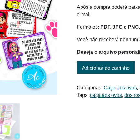
Após a compra poderá baixar
e-mail
Formatos:
PDF, JPG e PNG
Você não receberá nenhum a
Deseja o arquivo personal
Adicionar ao carrinho
Categorias:
Caça aos ovos
,
Tags:
caça aos ovos
,
dos ro