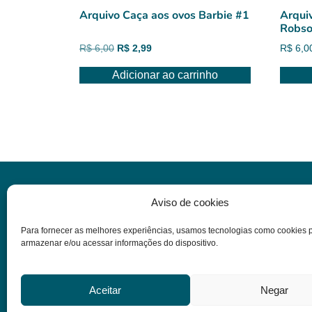
Arquivo Caça aos ovos Barbie #1
Arquiv
Robso
O
O
R$
6,00
R$
2,99
R$
6,0
preço
preço
Adicionar ao carrinho
original
atual
era:
é:
R$ 6,00.
R$ 2,99.
Informações
Aviso de cookies
Para fornecer as melhores experiências, usamos tecnologias como cookies 
Dúvidas
armazenar e/ou acessar informações do dispositivo.
Termos e condições
Política de privacidade
Aceitar
Negar