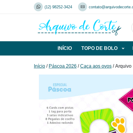
Skip
(12) 98252-3424
contato@arquivodecorte.
to
content
INÍCIO
TOPO DE BOLO
Abrir
subca
de
Início
/
Páscoa 2026
/
Caça aos ovos
/ Arquivo
TOP
DE
BOL