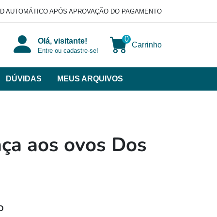
D AUTOMÁTICO APÓS APROVAÇÃO DO PAGAMENTO
0
Olá, visitante!
Carrinho
Entre ou cadastre-se!
DÚVIDAS
MEUS ARQUIVOS
ir
categorias
VERSOS
aça aos ovos Dos
O