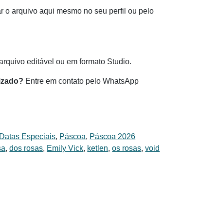
 o arquivo aqui mesmo no seu perfil ou pelo
.
rquivo editável ou em formato Studio.
izado?
Entre em contato pelo WhatsApp
Datas Especiais
,
Páscoa
,
Páscoa 2026
sa
,
dos rosas
,
Emily Vick
,
ketlen
,
os rosas
,
void