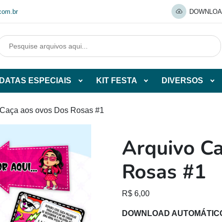
com.br
DOWNLOA
DATAS ESPECIAIS
KIT FESTA
DIVERSOS
Abrir
Abrir
Abr
tegorias
subcategorias
subcategorias
sub
de
de
de
 Caça aos ovos Dos Rosas #1
O
DATAS
KIT
DI
ESPECIAIS
FESTA
Arquivo C
O
Rosas #1
R$
6,00
DOWNLOAD AUTOMÁTIC