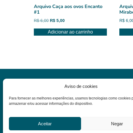
Arquivo Caça aos ovos Encanto
Arqui
#1
Mirab
O
O
R$
6,00
R$
5,00
R$
6,0
preço
preço
Adicionar ao carrinho
original
atual
era:
é:
R$ 6,00.
R$ 5,00.
Informações
Aviso de cookies
Para fornecer as melhores experiências, usamos tecnologias como cookies 
Dúvidas
armazenar e/ou acessar informações do dispositivo.
Termos e condições
Política de privacidade
Aceitar
Negar