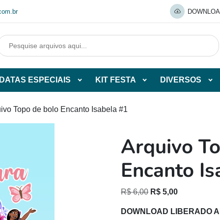
com.br
DOWNLOA
DATAS ESPECIAIS
KIT FESTA
DIVERSOS
Abrir
Abrir
Abr
tegorias
subcategorias
subcategorias
sub
de
de
de
uivo Topo de bolo Encanto Isabela #1
O
DATAS
KIT
DI
ESPECIAIS
FESTA
Arquivo To
O
Encanto Is
O
O
R$
6,00
R$
5,00
preço
preço
DOWNLOAD LIBERADO 
original
atual