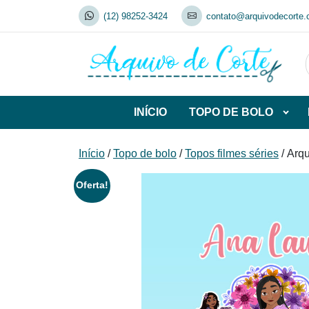
Skip
(12) 98252-3424
contato@arquivodecorte.
to
content
INÍCIO
TOPO DE BOLO
Abrir
subca
de
Início
/
Topo de bolo
/
Topos filmes séries
/ Arq
TOP
DE
Oferta!
BOL