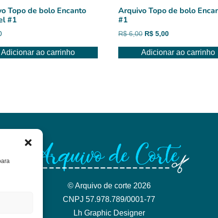
vo Topo de bolo Encanto
Arquivo Topo de bolo Enca
el #1
#1
O
O
0
R$
6,00
R$
5,00
preço
preço
Adicionar ao carrinho
Adicionar ao carrinho
original
atual
era:
é:
R$ 6,00.
R$ 5,00.
para
© Arquivo de corte 2026
CNPJ 57.978.789/0001-77
Lh Graphic Designer