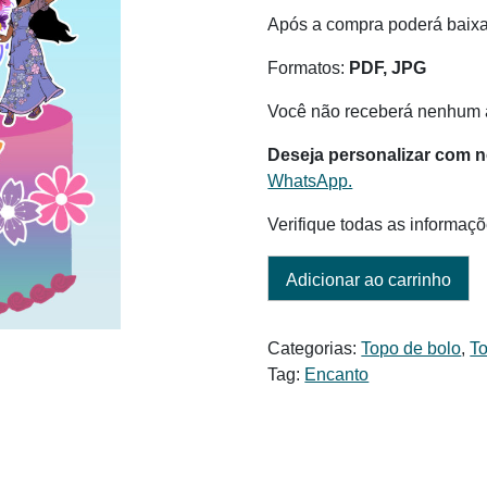
era:
é:
Após a compra poderá baix
R$ 6,00.
R$ 5,00.
Formatos:
PDF, JPG
Você não receberá nenhum a
Deseja personalizar com 
WhatsApp.
Verifique todas as informaçõ
Adicionar ao carrinho
Categorias:
Topo de bolo
,
To
Tag:
Encanto