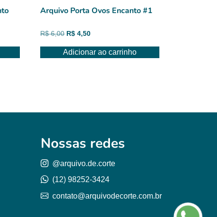
nto
Arquivo Porta Ovos Encanto #1
O
O
R$
6,00
R$
4,50
preço
preço
Adicionar ao carrinho
original
atual
era:
é:
R$ 6,00.
R$ 4,50.
Nossas redes
@arquivo.de.corte
(12) 98252-3424
contato@arquivodecorte.com.br