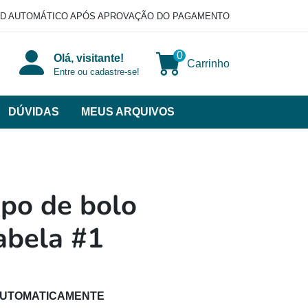
D AUTOMÁTICO APÓS APROVAÇÃO DO PAGAMENTO
0
Olá, visitante!
Carrinho
Entre ou cadastre-se!
DÚVIDAS
MEUS ARQUIVOS
ir
categorias
VERSOS
po de bolo
abela #1
AUTOMATICAMENTE