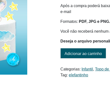
era:
é:
Após a compra poderá baixar
R$ 6,00.
R$ 4,50.
e-mail
Formatos:
PDF, JPG e PNG
Você não receberá nenhum a
Deseja o arquivo personal
Adicionar ao carrinho
Categorias:
Infantil
,
Topo de
Tag:
elefantinho