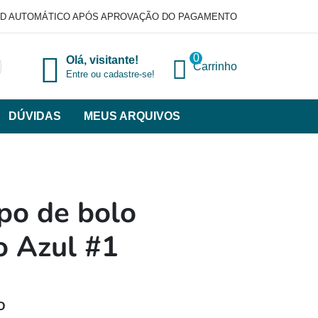
D AUTOMÁTICO APÓS APROVAÇÃO DO PAGAMENTO
0
Olá, visitante!
Carrinho
Entre ou cadastre-se!
DÚVIDAS
MEUS ARQUIVOS
ir
categorias
VERSOS
po de bolo
o Azul #1
O