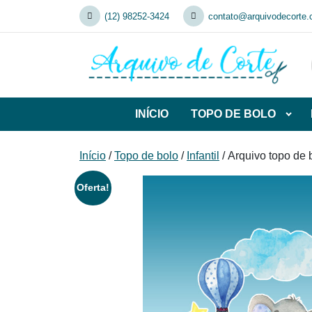
Skip
(12) 98252-3424
contato@arquivodecorte.
to
content
INÍCIO
TOPO DE BOLO
Abrir
subca
de
Início
/
Topo de bolo
/
Infantil
/ Arquivo topo de 
TOP
DE
Oferta!
BOL