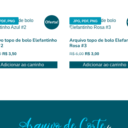
PDF, PNG
JPG, PDF, PNG
Oferta!
vo topo de bolo Elefantinho
Arquivo topo de bolo Elefa
#2
Rosa #3
O
O
O
O
0
R$
3,50
R$
6,00
R$
3,00
preço
preço
preço
preço
Adicionar ao carrinho
Adicionar ao carrinho
original
atual
original
atual
era:
é:
era:
é:
R$ 6,00.
R$ 3,50.
R$ 6,00.
R$ 3,00.