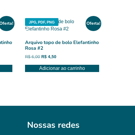
JPG, PDF, PNG
Oferta!
Oferta!
ntinho
Arquivo topo de bolo Elefantinho
Rosa #2
O
O
R$
6,00
R$
4,50
preço
preço
Adicionar ao carrinho
original
atual
era:
é:
R$ 6,00.
R$ 4,50.
Nossas redes