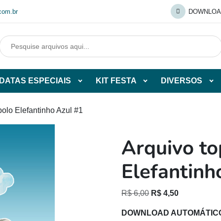
com.br
DOWNLOA
DATAS ESPECIAIS
KIT FESTA
DIVERSOS
Abrir
Abrir
Abr
tegorias
subcategorias
subcategorias
sub
de
de
de
bolo Elefantinho Azul #1
O
DATAS
KIT
DI
ESPECIAIS
FESTA
Arquivo to
O
Elefantinh
O
O
R$
6,00
R$
4,50
preço
preço
DOWNLOAD AUTOMÁTIC
original
atual