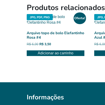
Produtos relacionados
JPG, PDF, PNG
JPG, 
Oferta!
Arquivo topo de bolo Elefantinho
Arqui
Rosa #4
Azul 
O
O
R$
6,00
R$
3,50
R$
6,0
preço
preço
Adicionar ao carrinho
original
atual
era:
é:
R$ 6,00.
R$ 3,50.
Informações