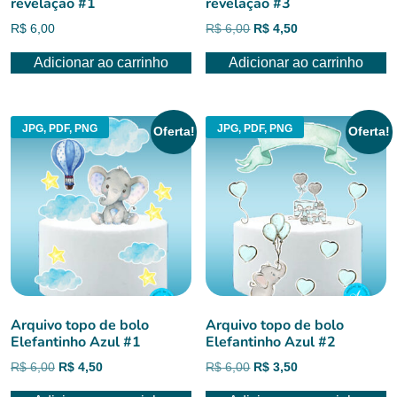
revelação #1
revelação #3
O
O
R$
6,00
R$
6,00
R$
4,50
preço
preço
Adicionar ao carrinho
Adicionar ao carrinho
original
atual
era:
é:
R$ 6,00.
R$ 4,50.
JPG, PDF, PNG
JPG, PDF, PNG
Oferta!
Oferta!
Arquivo topo de bolo
Arquivo topo de bolo
Elefantinho Azul #1
Elefantinho Azul #2
O
O
O
O
R$
6,00
R$
4,50
R$
6,00
R$
3,50
preço
preço
preço
preço