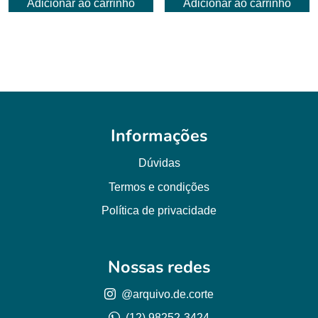
Adicionar ao carrinho
Adicionar ao carrinho
original
atual
original
atual
era:
é:
era:
é:
R$ 6,00.
R$ 4,50.
R$ 6,00.
R$ 3,50.
Informações
Dúvidas
Termos e condições
Política de privacidade
Nossas redes
@arquivo.de.corte
(12) 98252-3424