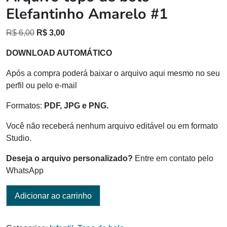
Elefantinho Amarelo #1
O
O
R$
6,00
R$
3,00
preço
preço
DOWNLOAD AUTOMÁTICO
original
atual
era:
é:
Após a compra poderá baixar o arquivo aqui mesmo no seu
R$ 6,00.
R$ 3,00.
perfil ou pelo e-mail
Formatos:
PDF, JPG e PNG.
Você não receberá nenhum arquivo editável ou em formato
Studio.
Deseja o arquivo personalizado?
Entre em contato pelo
WhatsApp
Adicionar ao carrinho