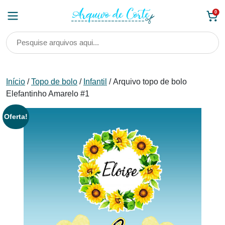
Skip
0
to
content
Início
/
Topo de bolo
/
Infantil
/ Arquivo topo de bolo
Elefantinho Amarelo #1
Oferta!