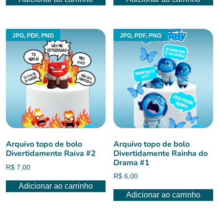
era:
é:
R$ 7,00.
R$ 6,00.
JPG, PDF, PNG
JPG, PDF, PNG
Arquivo topo de bolo
Arquivo topo de bolo
Divertidamente Raiva #2
Divertidamente Rainha do
Drama #1
R$
7,00
R$
6,00
Adicionar ao carrinho
Adicionar ao carrinho