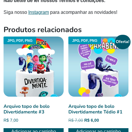
Não deixe de ler nossos Termos e condições.
Siga nosso
Instagram
para acompanhar as novidades!
Produtos relacionados
JPG, PDF, PNG
JPG, PDF, PNG
Oferta!
Arquivo topo de bolo
Arquivo topo de bolo
Divertidamente #3
Divertidamente Tédio #1
O
O
R$
7,00
R$
7,00
R$
6,00
preço
preço
Adicionar ao carrinho
Adicionar ao carrinho
original
atual