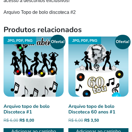
acesso a descontos exclusivos!
Arquivo Topo de bolo discoteca #2
Produtos relacionados
JPG, PDF, PNG
JPG, PDF, PNG
Oferta!
Oferta!
Arquivo topo de bolo
Arquivo topo de bolo
Discoteca #1
Discoteca 60 anos #1
O
O
O
O
R$
6,00
R$
0,00
R$
6,00
R$
3,50
preço
preço
preço
preço
Adicionar ao carrinho
Adicionar ao carrinho
original
atual
original
atual