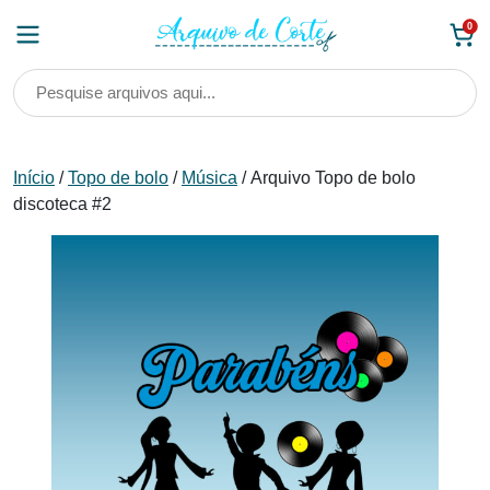
Skip
0
to
content
Início
/
Topo de bolo
/
Música
/ Arquivo Topo de bolo
discoteca #2