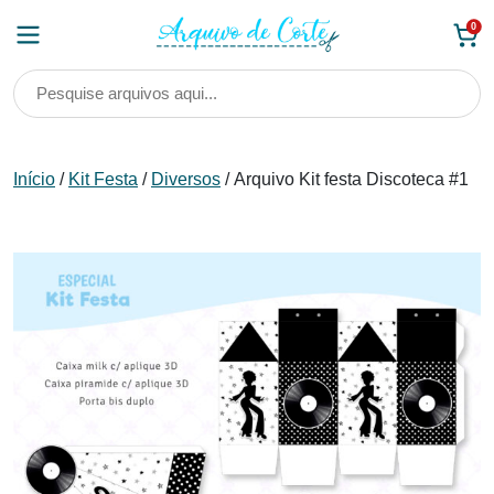
Skip
0
to
content
Início
/
Kit Festa
/
Diversos
/ Arquivo Kit festa Discoteca #1