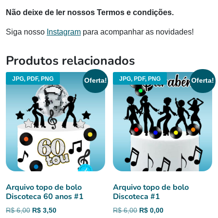
Não deixe de ler nossos Termos e condições.
Siga nosso
Instagram
para acompanhar as novidades!
Produtos relacionados
JPG, PDF, PNG
JPG, PDF, PNG
Oferta!
Oferta!
Arquivo topo de bolo
Arquivo topo de bolo
Discoteca 60 anos #1
Discoteca #1
O
O
O
O
R$
6,00
R$
3,50
R$
6,00
R$
0,00