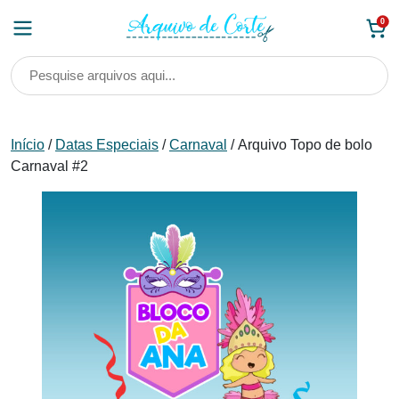
Skip
0
to
content
Início
/
Datas Especiais
/
Carnaval
/ Arquivo Topo de bolo
Carnaval #2