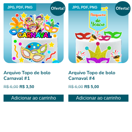
JPG, PDF, PNG
JPG, PDF, PNG
Oferta!
Oferta!
Arquivo Topo de bolo
Arquivo Topo de bolo
Carnaval #1
Carnaval #4
O
O
O
O
R$
6,00
R$
3,50
R$
6,00
R$
5,00
preço
preço
preço
preço
Adicionar ao carrinho
Adicionar ao carrinho
original
atual
original
atual
era:
é:
era:
é:
R$ 6,00.
R$ 3,50.
R$ 6,00.
R$ 5,00.