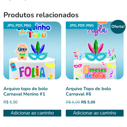
Produtos relacionados
JPG, PDF, PNG
JPG, PDF, PNG
Oferta!
Arquivo topo de bolo
Arquivo Topo de bolo
Carnaval Menino #1
Carnaval #6
O
O
R$
6,00
R$
6,00
R$
5,00
preço
preço
Adicionar ao carrinho
Adicionar ao carrinho
original
atual
era:
é:
R$ 6,00.
R$ 5,00.