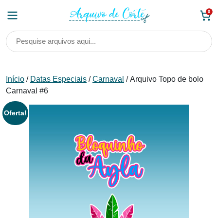
Skip
0
to
content
Início
/
Datas Especiais
/
Carnaval
/ Arquivo Topo de bolo
Carnaval #6
Oferta!