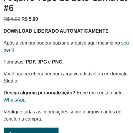
#6
O
O
R$
6,00
R$
5,00
preço
preço
DOWNLOAD LIBERADO AUTOMATICAMENTE
original
atual
era:
é:
Após a compra poderá baixar o arquivo aqui mesmo no
seu
R$ 6,00.
R$ 5,00.
perfil
Formatos:
PDF, JPG e PNG.
Você não receberá nenhum arquivo editável ou em formato
Studio.
Deseja alguma personalização?
Entre em contato pelo
WhatsApp.
Verifique todas as informações sobre o arquivo antes de
concluir a compra.