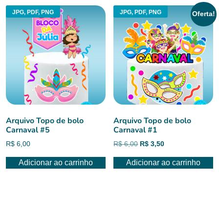
JPG, PDF, PNG
JPG, PDF, PNG
Oferta!
Arquivo Topo de bolo
Arquivo Topo de bolo
Carnaval #5
Carnaval #1
O
O
R$
6,00
R$
6,00
R$
3,50
preço
preço
Adicionar ao carrinho
Adicionar ao carrinho
original
atual
era:
é:
R$ 6,00.
R$ 3,50.