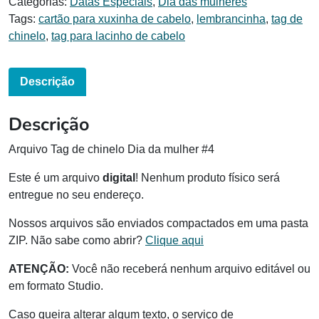
Categorias:
Datas Especiais
,
Dia das mulheres
Tags:
cartão para xuxinha de cabelo
,
lembrancinha
,
tag de
chinelo
,
tag para lacinho de cabelo
Descrição
Descrição
Arquivo Tag de chinelo Dia da mulher #4
Este é um arquivo
digital
! Nenhum produto físico será
entregue no seu endereço.
Nossos arquivos são enviados compactados em uma pasta
ZIP. Não sabe como abrir?
Clique aqui
ATENÇÃO:
Você não receberá nenhum arquivo editável ou
em formato Studio.
Caso queira alterar algum texto, o serviço de