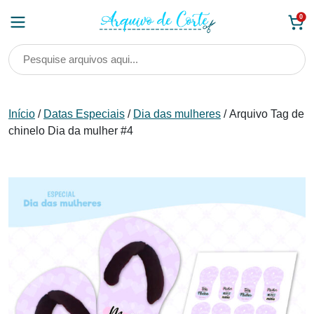
Skip
0
to
content
Início
/
Datas Especiais
/
Dia das mulheres
/ Arquivo Tag de
chinelo Dia da mulher #4