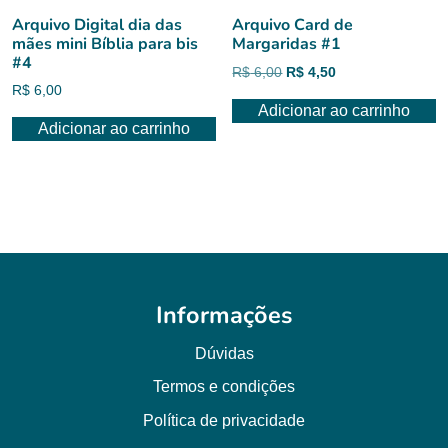
Arquivo Digital dia das
Arquivo Card de
mães mini Bíblia para bis
Margaridas #1
#4
O
O
R$
6,00
R$
4,50
R$
6,00
preço
preço
Adicionar ao carrinho
original
atual
Adicionar ao carrinho
era:
é:
R$ 6,00.
R$ 4,50.
Informações
Dúvidas
Termos e condições
Política de privacidade