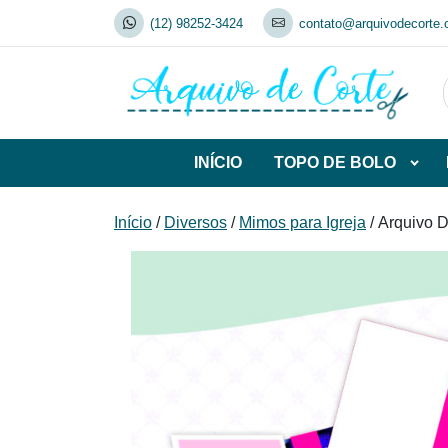
Skip
(12) 98252-3424
contato@arquivodecorte.
to
content
INÍCIO
TOPO DE BOLO
Abrir
subca
de
Início
/
Diversos
/
Mimos para Igreja
/ Arquivo D
TOP
DE
BOL