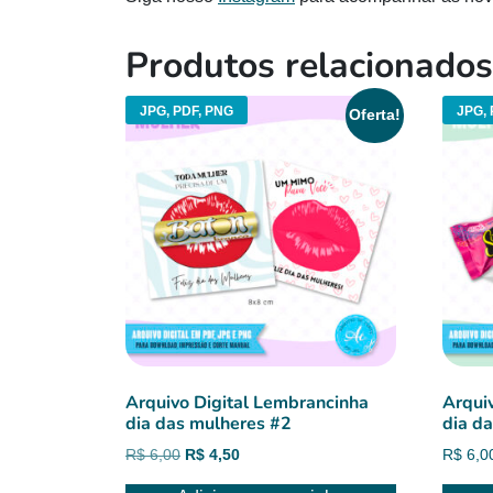
Produtos relacionados
JPG, PDF, PNG
JPG, 
Oferta!
Arquivo Digital Lembrancinha
Arqui
dia das mulheres #2
dia d
O
O
R$
6,00
R$
4,50
R$
6,0
preço
preço