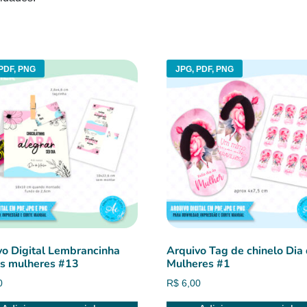
PDF, PNG
JPG, PDF, PNG
vo Digital Lembrancinha
Arquivo Tag de chinelo Dia
as mulheres #13
Mulheres #1
0
R$
6,00