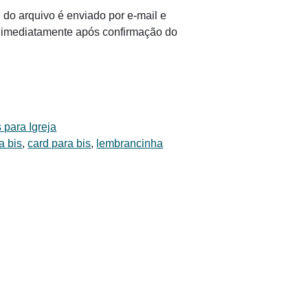
 do arquivo é enviado por e-mail e
il imediatamente após confirmação do
 para Igreja
a bis
,
card para bis
,
lembrancinha