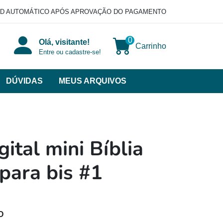
D AUTOMÁTICO APÓS APROVAÇÃO DO PAGAMENTO
0
Olá, visitante!
Carrinho
Entre ou cadastre-se!
DÚVIDAS
MEUS ARQUIVOS
ir
categorias
VERSOS
ital mini Bíblia
para bis #1
O