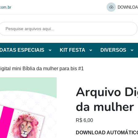
com.br
DOWNLOA
DATAS ESPECIAIS
KIT FESTA
DIVERSOS
Abrir
Abrir
Abr
tegorias
subcategorias
subcategorias
sub
de
de
de
igital mini Bíblia da mulher para bis #1
O
DATAS
KIT
DI
ESPECIAIS
FESTA
Arquivo Dig
O
da mulher 
R$
6,00
DOWNLOAD AUTOMÁTIC