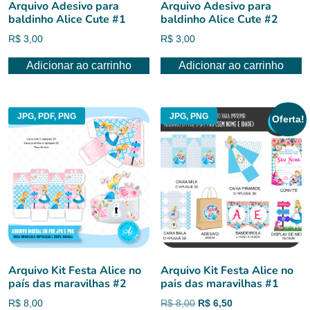
Arquivo Adesivo para
Arquivo Adesivo para
baldinho Alice Cute #1
baldinho Alice Cute #2
R$
3,00
R$
3,00
Adicionar ao carrinho
Adicionar ao carrinho
JPG, PDF, PNG
JPG, PNG
Oferta!
Arquivo Kit Festa Alice no
Arquivo Kit Festa Alice no
país das maravilhas #2
pais das maravilhas #1
O
O
R$
8,00
R$
8,00
R$
6,50