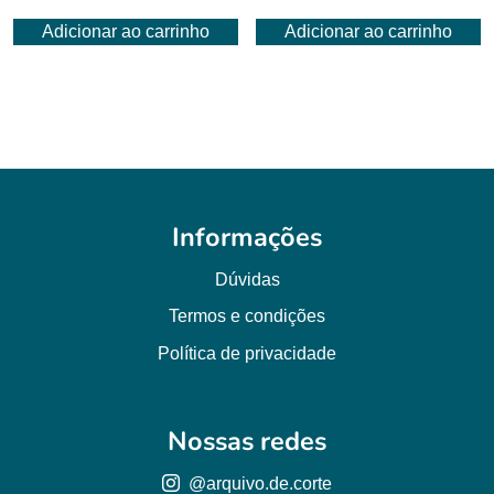
preço
preço
Adicionar ao carrinho
Adicionar ao carrinho
original
atual
era:
é:
R$ 8,00.
R$ 6,50.
Informações
Dúvidas
Termos e condições
Política de privacidade
Nossas redes
@arquivo.de.corte