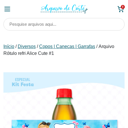
Skip
0
to
content
Início
/
Diversos
/
Copos | Canecas | Garrafas
/ Arquivo
Rótulo refri Alice Cute #1