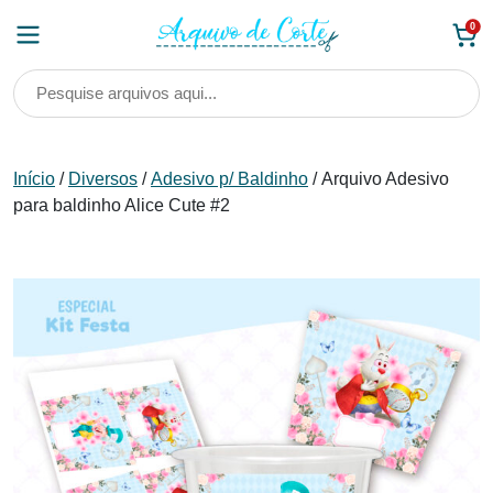
Skip
0
to
content
Início
/
Diversos
/
Adesivo p/ Baldinho
/ Arquivo Adesivo
para baldinho Alice Cute #2