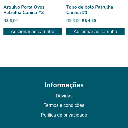
Arquivo Porta Ovos
Topo de bolo Patrulha
Patrulha Canina #3
Canina #1
O
O
R$
6,00
R$
6,00
R$
4,50
preço
preço
Adicionar ao carrinho
Adicionar ao carrinho
original
atual
era:
é:
R$ 6,00.
R$ 4,50.
Informações
Dúvidas
Termos e condições
Política de privacidade