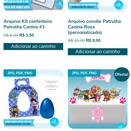
Arquivo Kit confeiteiro
Arquivo convite Patrulha
Patrulha Canina #1
Canina Rosa
(personalizado)
O
O
R$
6,00
R$
3,50
O
O
R$
10,00
R$
8,00
preço
preço
Adicionar ao carrinho
preço
preço
original
atual
Adicionar ao carrinho
original
atual
era:
é:
era:
é:
R$ 6,00.
R$ 3,50.
R$ 10,00.
R$ 8,00.
JPG, PDF, PNG
JPG, PDF, PNG
Oferta!