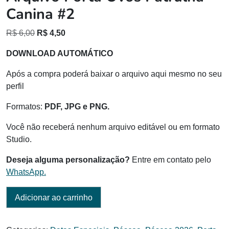
Canina #2
O
O
R$
6,00
R$
4,50
preço
preço
DOWNLOAD AUTOMÁTICO
original
atual
era:
é:
Após a compra poderá baixar o arquivo aqui mesmo no seu
R$ 6,00.
R$ 4,50.
perfil
Formatos:
PDF, JPG e PNG.
Você não receberá nenhum arquivo editável ou em formato
Studio.
Deseja alguma personalização?
Entre em contato pelo
WhatsApp.
Adicionar ao carrinho