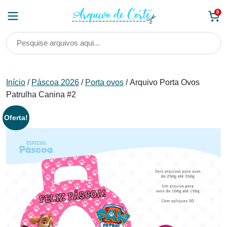
Skip
0
to
content
Início
/
Páscoa 2026
/
Porta ovos
/ Arquivo Porta Ovos
Patrulha Canina #2
Oferta!