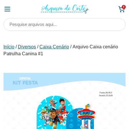
Skip
0
to
content
Início
/
Diversos
/
Caixa Cenário
/ Arquivo Caixa cenário
Patrulha Canina #1