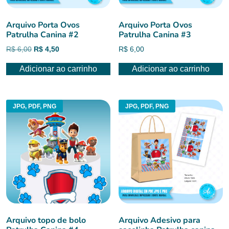
Arquivo Porta Ovos
Arquivo Porta Ovos
Patrulha Canina #2
Patrulha Canina #3
O
O
R$
6,00
R$
4,50
R$
6,00
preço
preço
Adicionar ao carrinho
Adicionar ao carrinho
original
atual
era:
é:
R$ 6,00.
R$ 4,50.
JPG, PDF, PNG
JPG, PDF, PNG
Arquivo topo de bolo
Arquivo Adesivo para