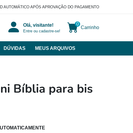
D AUTOMÁTICO APÓS APROVAÇÃO DO PAGAMENTO
0
Olá, visitante!
Carrinho
Entre ou cadastre-se!
DÚVIDAS
MEUS ARQUIVOS
ir
categorias
VERSOS
ni Bíblia para bis
AUTOMATICAMENTE