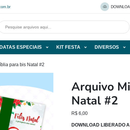
com.br
DOWNLOA
DATAS ESPECIAIS
KIT FESTA
DIVERSOS
Abrir
Abrir
Abr
tegorias
subcategorias
subcategorias
sub
de
de
de
íblia para bis Natal #2
O
DATAS
KIT
DI
ESPECIAIS
FESTA
Arquivo Mi
O
Natal #2
R$
6,00
DOWNLOAD LIBERADO 