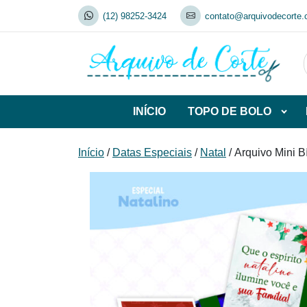
Skip
(12) 98252-3424
contato@arquivodecorte.
to
content
INÍCIO
TOPO DE BOLO
Abrir
subca
de
Início
/
Datas Especiais
/
Natal
/ Arquivo Mini B
TOP
DE
BOL