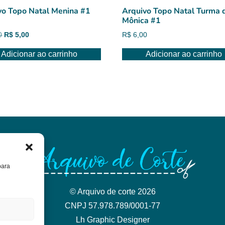
vo Topo Natal Menina #1
Arquivo Topo Natal Turma 
Mônica #1
O
O
0
R$
5,00
R$
6,00
preço
preço
Adicionar ao carrinho
Adicionar ao carrinho
original
atual
era:
é:
R$ 6,00.
R$ 5,00.
para
© Arquivo de corte 2026
CNPJ 57.978.789/0001-77
Lh Graphic Designer