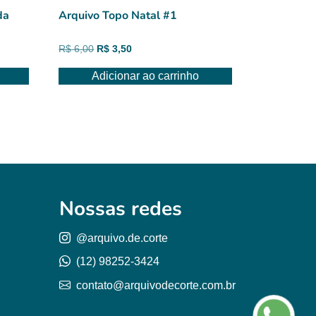
da
Arquivo Topo Natal #1
O
O
R$
6,00
R$
3,50
preço
preço
Adicionar ao carrinho
original
atual
era:
é:
R$ 6,00.
R$ 3,50.
Nossas redes
@arquivo.de.corte
(12) 98252-3424
contato@arquivodecorte.com.br