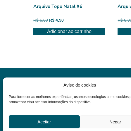
Arquivo Topo Natal #6
Arqui
O
O
R$
6,00
R$
4,50
R$
6,0
preço
preço
Adicionar ao carrinho
original
atual
era:
é:
R$ 6,00.
R$ 4,50.
Informações
Aviso de cookies
Para fornecer as melhores experiências, usamos tecnologias como cookies 
Dúvidas
armazenar e/ou acessar informações do dispositivo.
Termos e condições
Política de privacidade
Aceitar
Negar