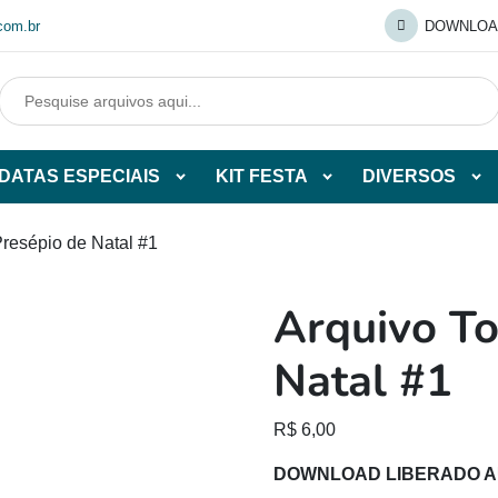
com.br
DOWNLOA
DATAS ESPECIAIS
KIT FESTA
DIVERSOS
Abrir
Abrir
Abr
tegorias
subcategorias
subcategorias
sub
de
de
de
Presépio de Natal #1
O
DATAS
KIT
DI
ESPECIAIS
FESTA
Arquivo To
O
Natal #1
R$
6,00
DOWNLOAD LIBERADO 