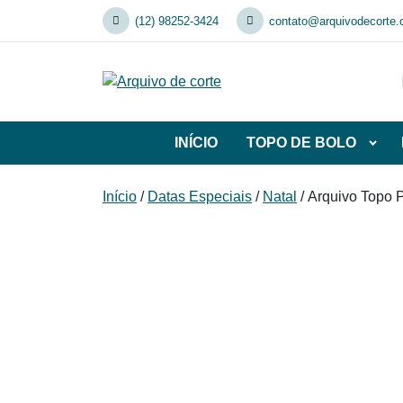
Skip
(12) 98252-3424
contato@arquivodecorte.
to
content
INÍCIO
TOPO DE BOLO
Abrir
subca
de
Início
/
Datas Especiais
/
Natal
/ Arquivo Topo 
TOP
DE
BOL