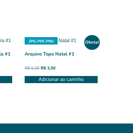
JPG, PDF, PNG
Oferta!
la #1
Arquivo Topo Natal #1
O
O
R$
6,00
R$
3,50
preço
preço
Adicionar ao carrinho
original
atual
era:
é:
R$ 6,00.
R$ 3,50.