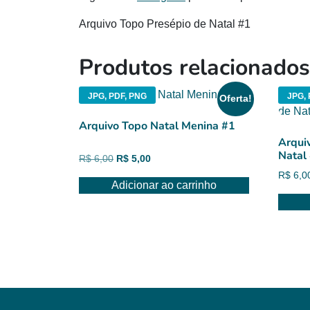
Arquivo Topo Presépio de Natal #1
Produtos relacionados
JPG, PDF, PNG
JPG, 
Oferta!
Arquivo Topo Natal Menina #1
Arqui
Natal
O
O
R$
6,00
R$
5,00
preço
preço
R$
6,0
Adicionar ao carrinho
original
atual
era:
é:
R$ 6,00.
R$ 5,00.