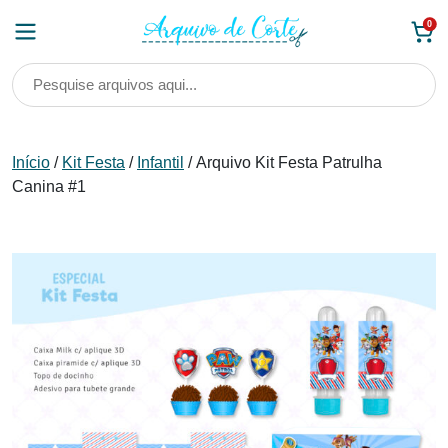
Skip
0
to
content
Início
/
Kit Festa
/
Infantil
/ Arquivo Kit Festa Patrulha
Canina #1