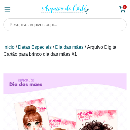
Skip
0
to
content
Início
/
Datas Especiais
/
Dia das mães
/ Arquivo Digital
Cartão para brinco dia das mães #1