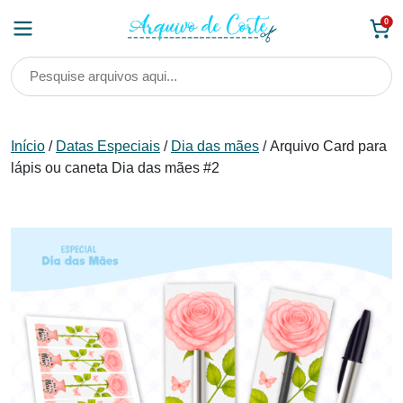
Skip
0
to
content
Início
/
Datas Especiais
/
Dia das mães
/ Arquivo Card para
lápis ou caneta Dia das mães #2