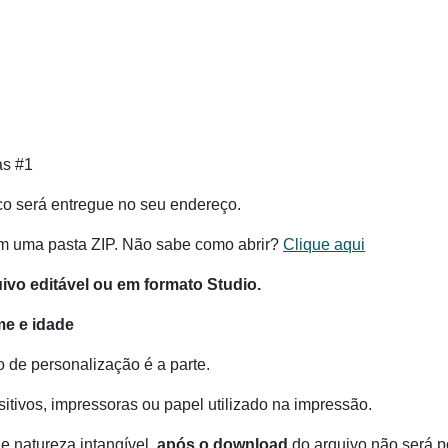
as #1
co será entregue no seu endereço.
m uma pasta ZIP. Não sabe como abrir?
Clique aqui
o editável ou em formato Studio.
e e idade
o de personalização é a parte.
itivos, impressoras ou papel utilizado na impressão.
e natureza intangível,
após o download
do arquivo não será po