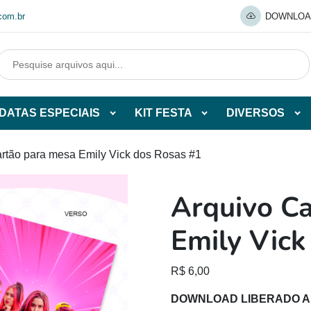
com.br
DOWNLOA
DATAS ESPECIAIS
KIT FESTA
DIVERSOS
Abrir
Abrir
Abr
tegorias
subcategorias
subcategorias
sub
de
de
de
artão para mesa Emily Vick dos Rosas #1
O
DATAS
KIT
DI
ESPECIAIS
FESTA
Arquivo C
O
Emily Vick
R$
6,00
DOWNLOAD LIBERADO 