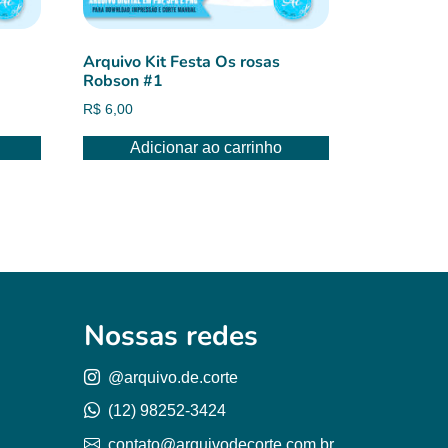
Arquivo Kit Festa Os rosas
Robson #1
R$
6,00
Adicionar ao carrinho
Nossas redes
@arquivo.de.corte
(12) 98252-3424
contato@arquivodecorte.com.br