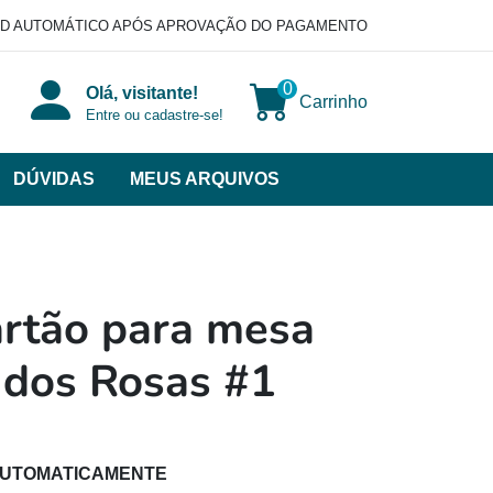
D AUTOMÁTICO APÓS APROVAÇÃO DO PAGAMENTO
0
Olá, visitante!
Carrinho
Entre ou cadastre-se!
DÚVIDAS
MEUS ARQUIVOS
ir
categorias
VERSOS
artão para mesa
 dos Rosas #1
AUTOMATICAMENTE