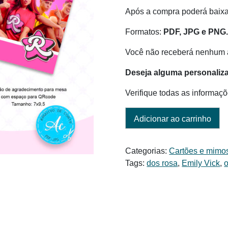
Após a compra poderá baix
Formatos:
PDF, JPG e PNG
Você não receberá nenhum a
Deseja alguma personaliz
Verifique todas as informaçõ
Adicionar ao carrinho
Categorias:
Cartões e mimo
Tags:
dos rosa
,
Emily Vick
,
o