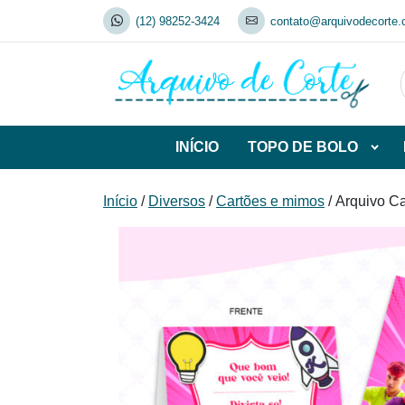
Skip
(12) 98252-3424
contato@arquivodecorte.
to
content
INÍCIO
TOPO DE BOLO
Abrir
subca
de
Início
/
Diversos
/
Cartões e mimos
/ Arquivo C
TOP
DE
BOL