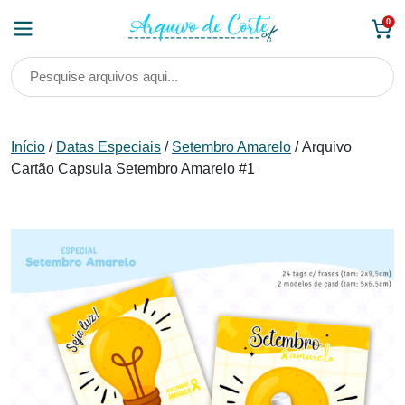
Skip
0
to
content
Início
/
Datas Especiais
/
Setembro Amarelo
/ Arquivo
Cartão Capsula Setembro Amarelo #1