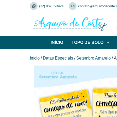
Skip
(12) 98252-3424
contato@arquivodecorte.
to
content
INÍCIO
TOPO DE BOLO
Abrir
subca
de
Início
/
Datas Especiais
/
Setembro Amarelo
/ A
TOP
DE
BOL