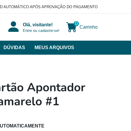
D AUTOMÁTICO APÓS APROVAÇÃO DO PAGAMENTO
0
Olá, visitante!
Carrinho
Entre ou cadastre-se!
DÚVIDAS
MEUS ARQUIVOS
ir
categorias
VERSOS
artão Apontador
amarelo #1
AUTOMATICAMENTE