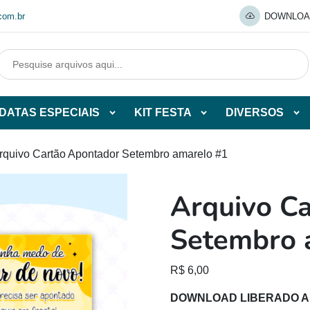
com.br
DOWNLOA
DATAS ESPECIAIS
KIT FESTA
DIVERSOS
Abrir
Abrir
Abr
tegorias
subcategorias
subcategorias
sub
de
de
de
rquivo Cartão Apontador Setembro amarelo #1
O
DATAS
KIT
DI
ESPECIAIS
FESTA
Arquivo C
O
Setembro 
R$
6,00
DOWNLOAD LIBERADO 