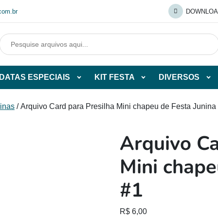
com.br
DOWNLOA
DATAS ESPECIAIS
KIT FESTA
DIVERSOS
Abrir
Abrir
Abr
tegorias
subcategorias
subcategorias
sub
de
de
de
inas
/ Arquivo Card para Presilha Mini chapeu de Festa Junina
O
DATAS
KIT
DI
ESPECIAIS
FESTA
Arquivo Ca
O
Mini chape
#1
R$
6,00