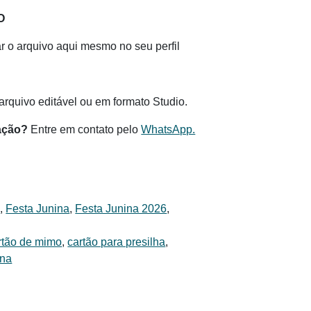
O
 o arquivo aqui mesmo no seu perfil
.
rquivo editável ou em formato Studio.
ação?
Entre em contato pelo
WhatsApp.
s
,
Festa Junina
,
Festa Junina 2026
,
rtão de mimo
,
cartão para presilha
,
ina