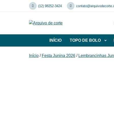
Skip
(12) 98252-3424
contato@arquivodecorte.
to
content
INÍCIO
TOPO DE BOLO
Abrir
subca
de
Início
/
Festa Junina 2026
/
Lembrancinhas Jun
TOP
DE
BOL