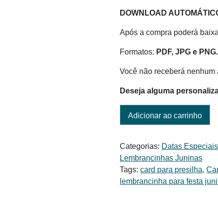
DOWNLOAD AUTOMÁTIC
Após a compra poderá baixar
Formatos:
PDF, JPG e PNG
Você não receberá nenhum a
Deseja alguma personaliz
Adicionar ao carrinho
Categorias:
Datas Especiai
Lembrancinhas Juninas
Tags:
card para presilha
,
Ca
lembrancinha para festa jun