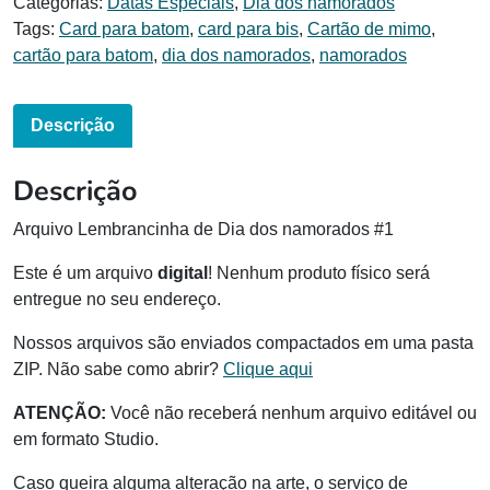
Categorias:
Datas Especiais
,
Dia dos namorados
Tags:
Card para batom
,
card para bis
,
Cartão de mimo
,
cartão para batom
,
dia dos namorados
,
namorados
Descrição
Descrição
Arquivo Lembrancinha de Dia dos namorados #1
Este é um arquivo
digital
! Nenhum produto físico será
entregue no seu endereço.
Nossos arquivos são enviados compactados em uma pasta
ZIP. Não sabe como abrir?
Clique aqui
ATENÇÃO:
Você não receberá nenhum arquivo editável ou
em formato Studio.
Caso queira alguma alteração na arte, o serviço de