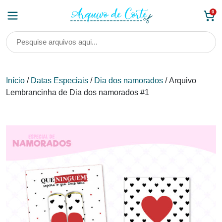
Skip
0
to
content
Início
/
Datas Especiais
/
Dia dos namorados
/ Arquivo
Lembrancinha de Dia dos namorados #1