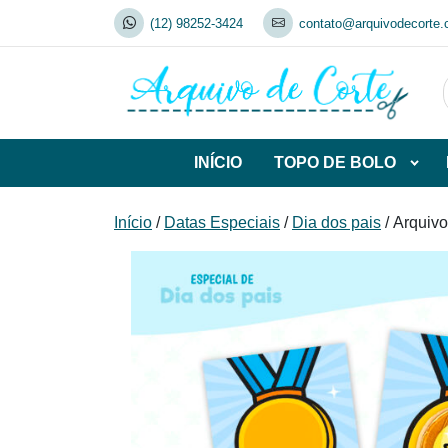
Skip
(12) 98252-3424
contato@arquivodecorte.
to
content
INÍCIO
TOPO DE BOLO
Abrir
subca
de
Início
/
Datas Especiais
/
Dia dos pais
/ Arquiv
TOP
DE
BOL