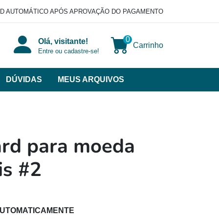
D AUTOMÁTICO APÓS APROVAÇÃO DO PAGAMENTO
0
Olá, visitante!
Carrinho
Entre ou cadastre-se!
DÚVIDAS
MEUS ARQUIVOS
ir
categorias
VERSOS
ard para moeda
is #2
AUTOMATICAMENTE