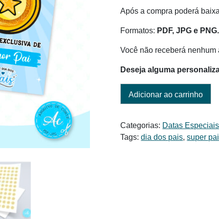
Após a compra poderá baixar
Formatos:
PDF, JPG e PNG
Você não receberá nenhum a
Deseja alguma personaliz
Adicionar ao carrinho
Categorias:
Datas Especiai
Tags:
dia dos pais
,
super pa