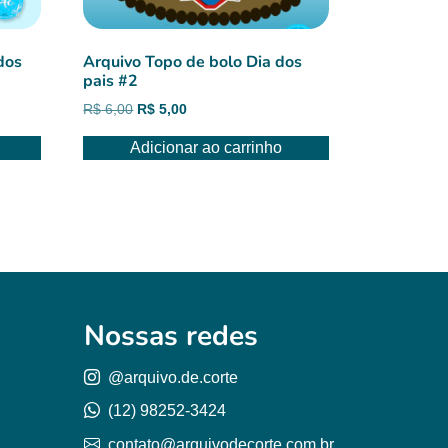
dos
Arquivo Topo de bolo Dia dos
pais #2
O
O
R$
6,00
R$
5,00
preço
preço
Adicionar ao carrinho
original
atual
era:
é:
R$ 6,00.
R$ 5,00.
Nossas redes
@arquivo.de.corte
(12) 98252-3424
contato@arquivodecorte.com.br