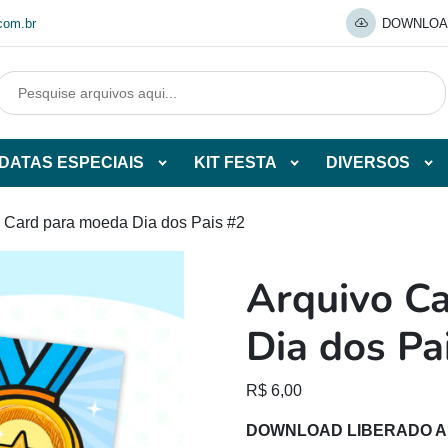
com.br
DOWNLOA
DATAS ESPECIAIS
KIT FESTA
DIVERSOS
Abrir
Abrir
Abr
tegorias
subcategorias
subcategorias
sub
de
de
de
o Card para moeda Dia dos Pais #2
O
DATAS
KIT
DI
ESPECIAIS
FESTA
Arquivo C
O
Dia dos Pa
R$
6,00
DOWNLOAD LIBERADO 