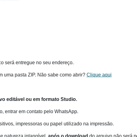
co será entregue no seu endereço.
m uma pasta ZIP. Não sabe como abrir?
Clique aqui
o editável ou em formato Studio.
o, entrar em contato pelo WhatsApp.
itivos, impressoras ou papel utilizado na impressão.
e natureza intangível,
após o download
do arquivo não será po