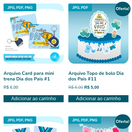
JPG, PDF, PNG
JPG, PDF
Oferta!
Arquivo Card para mini
Arquivo Topo de bolo Dia
trena Dia dos Pais #1
dos Pais #11
O
O
R$
6,00
R$
6,00
R$
5,00
preço
preço
Adicionar ao carrinho
Adicionar ao carrinho
original
atual
era:
é:
R$ 6,00.
R$ 5,00.
JPG, PDF, PNG
JPG, PDF, PNG
Oferta!