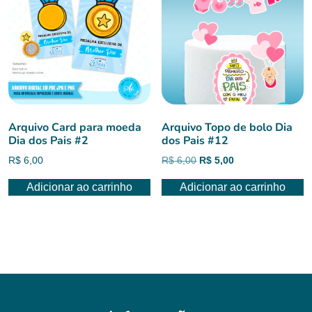
Arquivo Card para moeda
Arquivo Topo de bolo Dia
Dia dos Pais #2
dos Pais #12
O
O
R$
6,00
R$
6,00
R$
5,00
preço
preço
Adicionar ao carrinho
Adicionar ao carrinho
original
atual
era:
é:
R$ 6,00.
R$ 5,00.