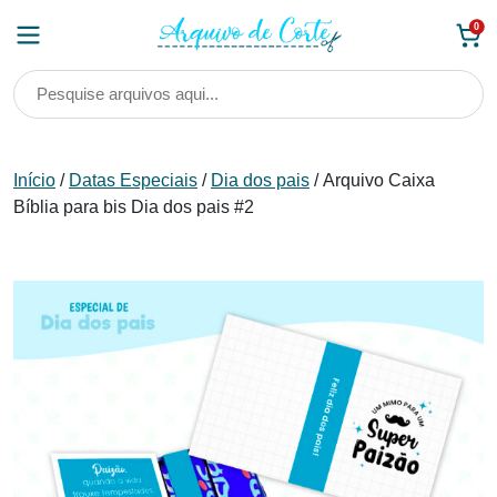
Skip
0
to
content
Início
/
Datas Especiais
/
Dia dos pais
/ Arquivo Caixa
Bíblia para bis Dia dos pais #2