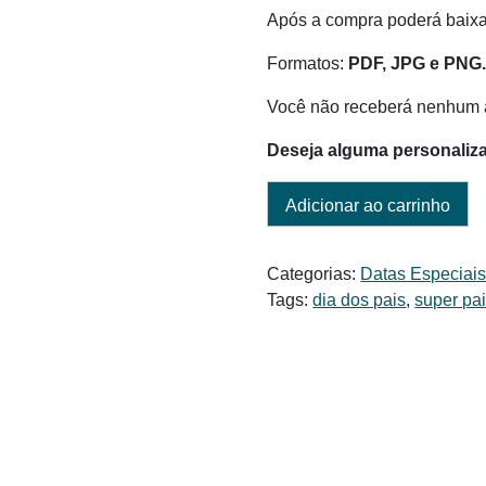
Após a compra poderá baixar
Formatos:
PDF, JPG e PNG
Você não receberá nenhum a
Deseja alguma personaliz
Adicionar ao carrinho
Categorias:
Datas Especiai
Tags:
dia dos pais
,
super pa