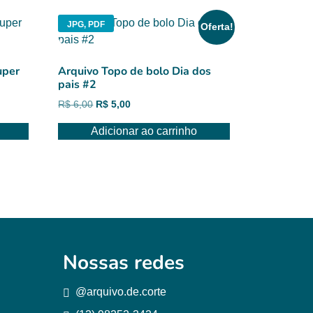
JPG, PDF
Oferta!
uper
Arquivo Topo de bolo Dia dos
pais #2
O
O
R$
6,00
R$
5,00
preço
preço
Adicionar ao carrinho
original
atual
era:
é:
R$ 6,00.
R$ 5,00.
Nossas redes
@arquivo.de.corte