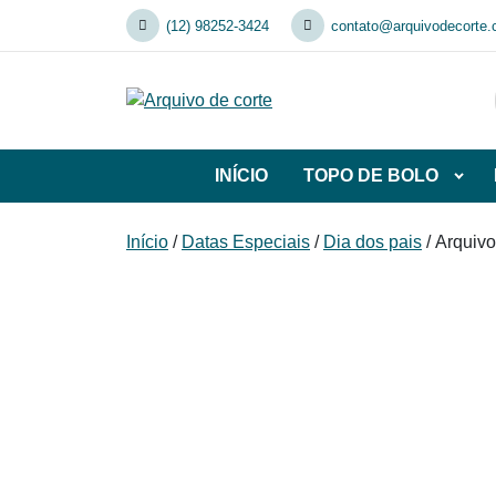
Skip
(12) 98252-3424
contato@arquivodecorte.
to
content
INÍCIO
TOPO DE BOLO
Abrir
subca
de
Início
/
Datas Especiais
/
Dia dos pais
/ Arquivo
TOP
DE
BOL