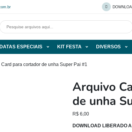
com.br
DOWNLOA
DATAS ESPECIAIS
KIT FESTA
DIVERSOS
Abrir
Abrir
Abr
tegorias
subcategorias
subcategorias
sub
de
de
de
 Card para cortador de unha Super Pai #1
O
DATAS
KIT
DI
ESPECIAIS
FESTA
Arquivo Ca
O
de unha Su
R$
6,00
DOWNLOAD LIBERADO 