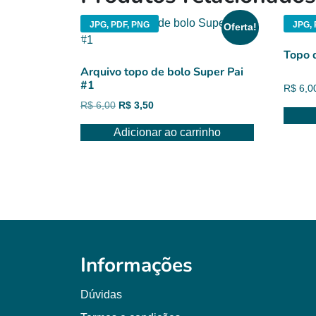
JPG, PDF, PNG
JPG, 
Oferta!
Topo 
Arquivo topo de bolo Super Pai
#1
R$
6,0
O
O
R$
6,00
R$
3,50
preço
preço
Adicionar ao carrinho
original
atual
era:
é:
R$ 6,00.
R$ 3,50.
Informações
Dúvidas