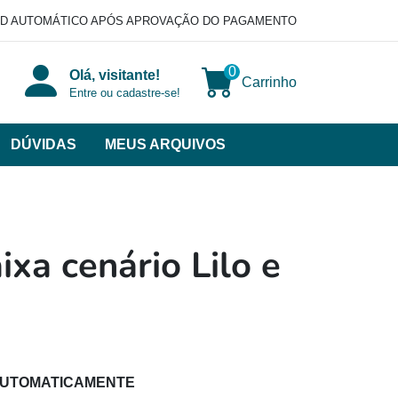
D AUTOMÁTICO APÓS APROVAÇÃO DO PAGAMENTO
0
Olá, visitante!
Carrinho
Entre ou cadastre-se!
DÚVIDAS
MEUS ARQUIVOS
ir
categorias
VERSOS
ixa cenário Lilo e
AUTOMATICAMENTE