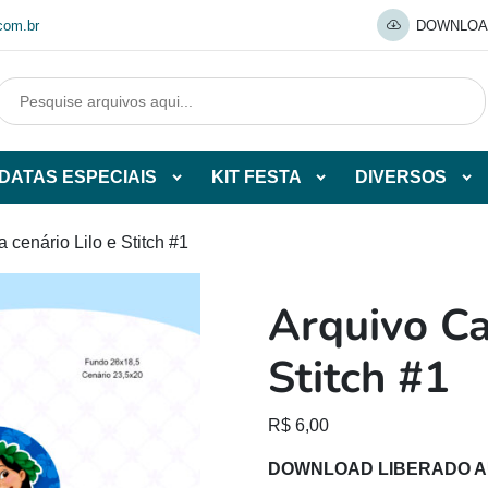
com.br
DOWNLOA
DATAS ESPECIAIS
KIT FESTA
DIVERSOS
Abrir
Abrir
Abr
tegorias
subcategorias
subcategorias
sub
de
de
de
 cenário Lilo e Stitch #1
O
DATAS
KIT
DI
ESPECIAIS
FESTA
Arquivo Ca
O
Stitch #1
R$
6,00
DOWNLOAD LIBERADO 