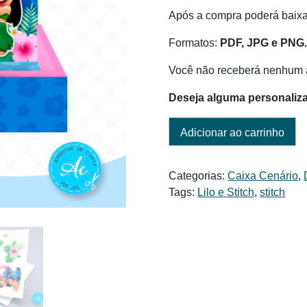
Após a compra poderá baixar
Formatos:
PDF, JPG e PNG
Você não receberá nenhum a
Deseja alguma personaliz
Adicionar ao carrinho
Categorias:
Caixa Cenário
,
Tags:
Lilo e Stitch
,
stitch