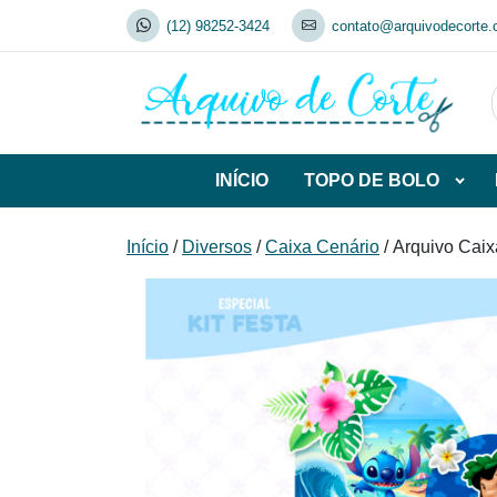
Skip
(12) 98252-3424
contato@arquivodecorte.
to
content
INÍCIO
TOPO DE BOLO
Abrir
subca
de
Início
/
Diversos
/
Caixa Cenário
/ Arquivo Caixa
TOP
DE
BOL