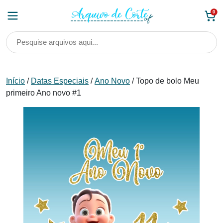
Skip
0
to
content
Início
/
Datas Especiais
/
Ano Novo
/ Topo de bolo Meu
primeiro Ano novo #1