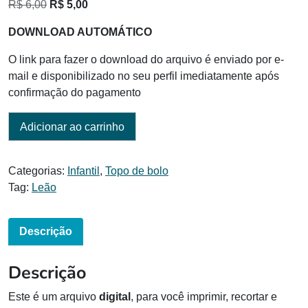
O
O
R$
6,00
R$
5,00
preço
preço
DOWNLOAD AUTOMÁTICO
original
atual
era:
é:
O link para fazer o download do arquivo é enviado por e-
R$ 6,00.
R$ 5,00.
mail e disponibilizado no seu perfil imediatamente após
confirmação do pagamento
Adicionar ao carrinho
Categorias:
Infantil
,
Topo de bolo
Tag:
Leão
Descrição
Descrição
Este é um arquivo
digital
, para você imprimir, recortar e