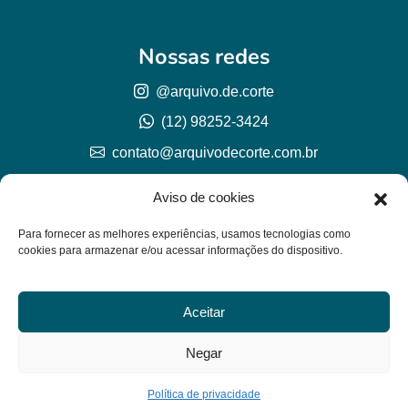
Nossas redes
@arquivo.de.corte
(12) 98252-3424
contato@arquivodecorte.com.br
Aviso de cookies
Para fornecer as melhores experiências, usamos tecnologias como
cookies para armazenar e/ou acessar informações do dispositivo.
Aceitar
© Arquivo de corte 2026
CNPJ 57.978.789/0001-77
Negar
Lh Graphic Designer
Política de privacidade