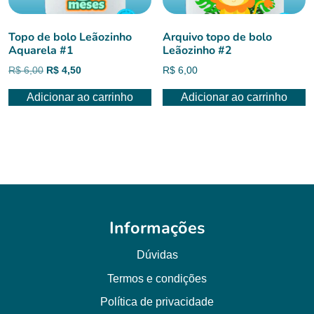
Topo de bolo Leãozinho
Arquivo topo de bolo
Aquarela #1
Leãozinho #2
O
O
R$
6,00
R$
4,50
R$
6,00
preço
preço
Adicionar ao carrinho
Adicionar ao carrinho
original
atual
era:
é:
R$ 6,00.
R$ 4,50.
Informações
Dúvidas
Termos e condições
Política de privacidade