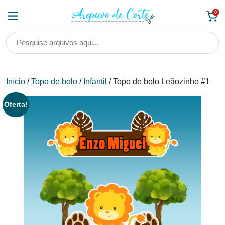
Skip
0
to
content
Início
/
Topo de bolo
/
Infantil
/ Topo de bolo Leãozinho #1
Oferta!