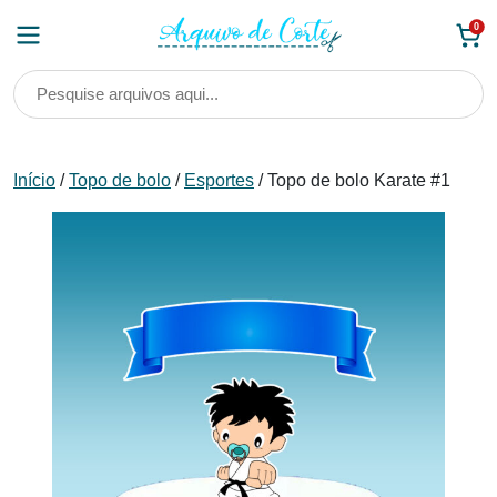
Skip
0
to
content
Início
/
Topo de bolo
/
Esportes
/ Topo de bolo Karate #1