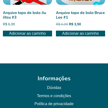
Arquivo topo de bolo Jiu
Arquivo topo de bolo Bruce
Jitsu #3
Lee #1
O
O
R$
6,00
R$
6,00
R$
3,50
preço
preço
Adicionar ao carrinho
Adicionar ao carrinho
original
atual
era:
é:
R$ 6,00.
R$ 3,50.
Informações
Dúvidas
Termos e condições
Política de privacidade