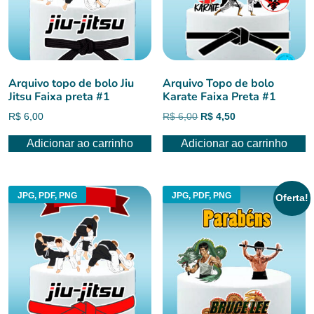
Arquivo topo de bolo Jiu
Arquivo Topo de bolo
Jitsu Faixa preta #1
Karate Faixa Preta #1
O
O
R$
6,00
R$
6,00
R$
4,50
preço
preço
Adicionar ao carrinho
Adicionar ao carrinho
original
atual
era:
é:
R$ 6,00.
R$ 4,50.
JPG, PDF, PNG
JPG, PDF, PNG
Oferta!