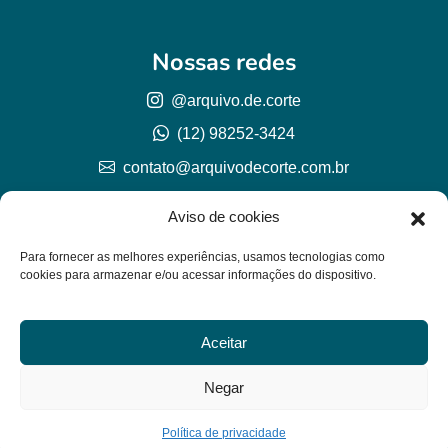
Nossas redes
@arquivo.de.corte
(12) 98252-3424
contato@arquivodecorte.com.br
Aviso de cookies
Para fornecer as melhores experiências, usamos tecnologias como
cookies para armazenar e/ou acessar informações do dispositivo.
Aceitar
© Arquivo de corte 2026
CNPJ 57.978.789/0001-77
Negar
Lh Graphic Designer
Política de privacidade