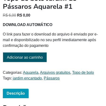
Pássaros Aquarela #1
O
O
R$
6,00
R$
0,00
preço
preço
DOWNLOAD AUTOMÁTICO
original
atual
era:
é:
O link para fazer o download do arquivo é enviado por e-
R$ 6,00.
R$ 0,00.
mail e disponibilizado no seu perfil imediatamente após
confirmação do pagamento
Adicionar ao carrinho
Categorias:
Aquarela
,
Arquivos gratuitos
,
Topo de bolo
Tags:
jardim encantado
,
Pássaros
Descrição