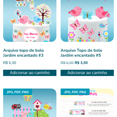
Arquivo topo de bolo
Arquivo Topo de bolo
Jardim encantado #3
Jardim encantado #5
O
O
R$
6,00
R$
6,00
R$
3,50
preço
preço
Adicionar ao carrinho
Adicionar ao carrinho
original
atual
era:
é:
R$ 6,00.
R$ 3,50.
JPG, PDF, PNG
JPG, PDF, PNG