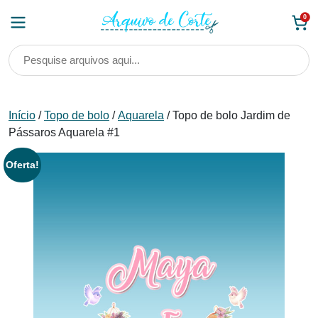
Skip
0
to
content
Início
/
Topo de bolo
/
Aquarela
/ Topo de bolo Jardim de
Pássaros Aquarela #1
Oferta!