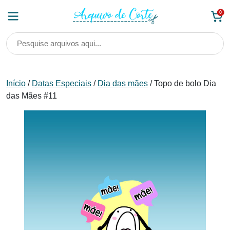
Skip
0
to
content
Início
/
Datas Especiais
/
Dia das mães
/ Topo de bolo Dia
das Mães #11