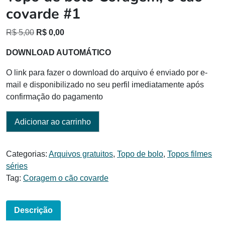
covarde #1
O
O
R$
5,00
R$
0,00
preço
preço
DOWNLOAD AUTOMÁTICO
original
atual
era:
é:
O link para fazer o download do arquivo é enviado por e-
R$ 5,00.
R$ 0,00.
mail e disponibilizado no seu perfil imediatamente após
confirmação do pagamento
Adicionar ao carrinho
Categorias:
Arquivos gratuitos
,
Topo de bolo
,
Topos filmes
séries
Tag:
Coragem o cão covarde
Descrição