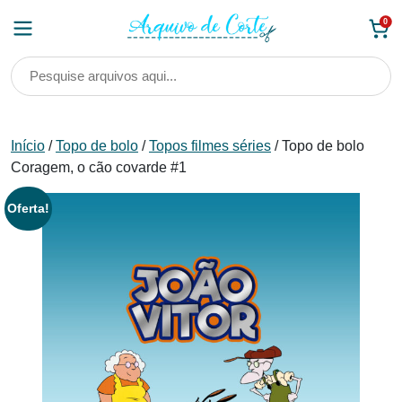
Skip
0
to
content
Início
/
Topo de bolo
/
Topos filmes séries
/ Topo de bolo
Coragem, o cão covarde #1
Oferta!