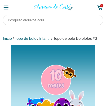
Skip
0
to
content
Início
/
Topo de bolo
/
Infantil
/ Topo de bolo Bolofofos #3