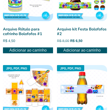
Arquivo Rótulo para
Arquivo kit Festa Bolofofos
cofrinho Bolofofos #1
#2
O
O
R$
4,50
R$
8,00
R$
6,50
preço
preço
Adicionar ao carrinho
Adicionar ao carrinho
original
atual
era:
é:
R$ 8,00.
R$ 6,50.
JPG, PDF, PNG
JPG, PDF, PNG