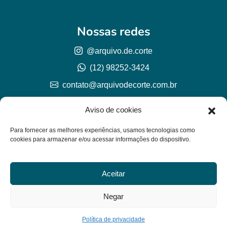
Nossas redes
@arquivo.de.corte
(12) 98252-3424
contato@arquivodecorte.com.br
Aviso de cookies
Para fornecer as melhores experiências, usamos tecnologias como
cookies para armazenar e/ou acessar informações do dispositivo.
Aceitar
© Arquivo de corte 2026
CNPJ 57.978.789/0001-77
Negar
Lh Graphic Designer
Política de privacidade