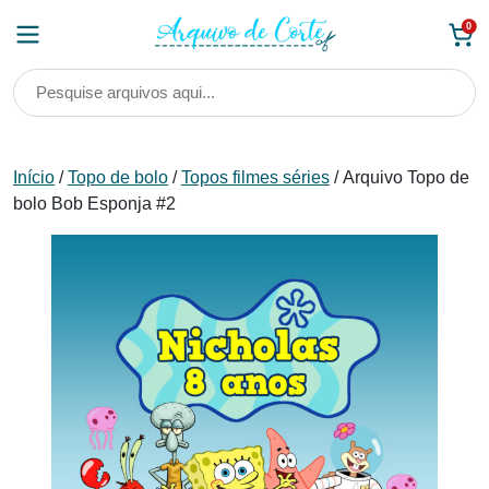
Skip
0
to
content
Início
/
Topo de bolo
/
Topos filmes séries
/ Arquivo Topo de
bolo Bob Esponja #2