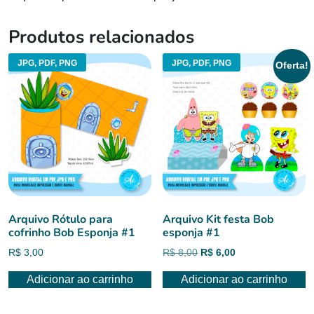
Produtos relacionados
JPG, PDF, PNG
JPG, PDF, PNG
Oferta!
Arquivo Rótulo para
Arquivo Kit festa Bob
cofrinho Bob Esponja #1
esponja #1
O
O
R$
3,00
R$
8,00
R$
6,00
preço
preço
Adicionar ao carrinho
Adicionar ao carrinho
original
atual
era:
é:
R$ 8,00.
R$ 6,00.