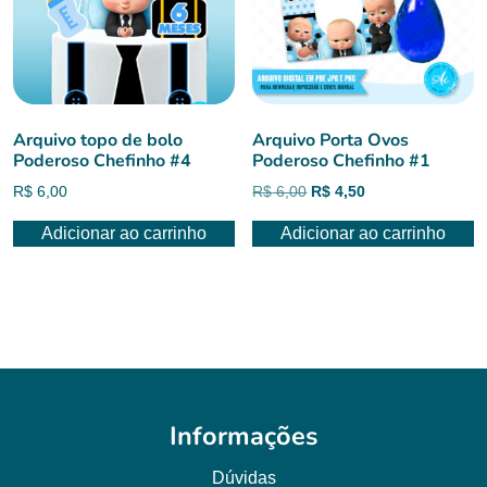
Arquivo topo de bolo
Arquivo Porta Ovos
Poderoso Chefinho #4
Poderoso Chefinho #1
O
O
R$
6,00
R$
6,00
R$
4,50
preço
preço
Adicionar ao carrinho
Adicionar ao carrinho
original
atual
era:
é:
R$ 6,00.
R$ 4,50.
Informações
Dúvidas