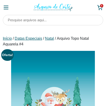
Skip
0
to
content
Início
/
Datas Especiais
/
Natal
/ Arquivo Topo Natal
Aquarela #4
Oferta!