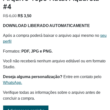
#4
O
O
R$
6,00
R$
3,50
preço
preço
DOWNLOAD LIBERADO AUTOMATICAMENTE
original
atual
era:
é:
Após a compra poderá baixar o arquivo aqui mesmo no
seu
R$ 6,00.
R$ 3,50.
perfil
Formatos:
PDF, JPG e PNG.
Você não receberá nenhum arquivo editável ou em formato
Studio.
Deseja alguma personalização?
Entre em contato pelo
WhatsApp.
Verifique todas as informações sobre o arquivo antes de
concluir a compra.