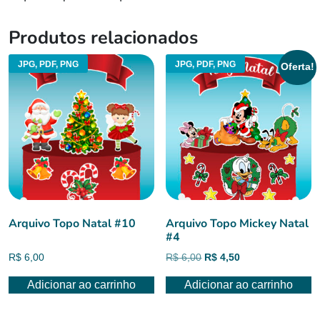
Produtos relacionados
JPG, PDF, PNG
JPG, PDF, PNG
Oferta!
Arquivo Topo Natal #10
Arquivo Topo Mickey Natal
#4
O
O
R$
6,00
R$
6,00
R$
4,50
preço
preço
Adicionar ao carrinho
Adicionar ao carrinho
original
atual
era:
é:
R$ 6,00.
R$ 4,50.