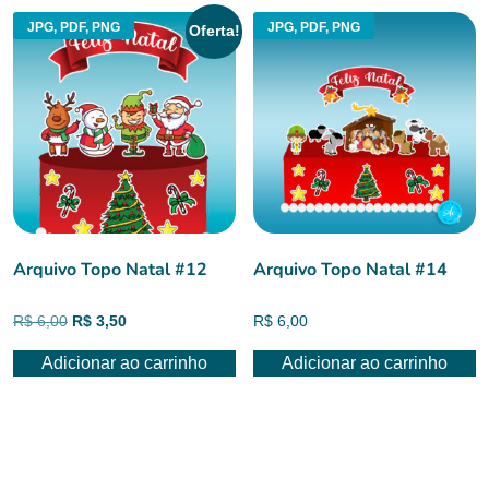
JPG, PDF, PNG
JPG, PDF, PNG
Oferta!
Arquivo Topo Natal #12
Arquivo Topo Natal #14
O
O
R$
6,00
R$
3,50
R$
6,00
preço
preço
Adicionar ao carrinho
Adicionar ao carrinho
original
atual
era:
é:
R$ 6,00.
R$ 3,50.