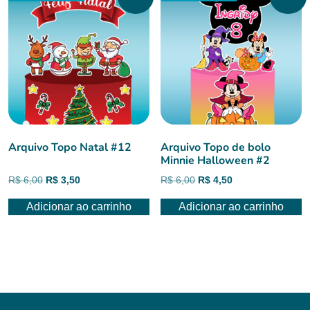
Arquivo Topo Natal #12
Arquivo Topo de bolo
Minnie Halloween #2
O
O
O
O
R$
6,00
R$
3,50
R$
6,00
R$
4,50
preço
preço
preço
preço
Adicionar ao carrinho
Adicionar ao carrinho
original
atual
original
atual
era:
é:
era:
é:
R$ 6,00.
R$ 3,50.
R$ 6,00.
R$ 4,50.