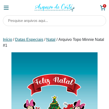
Skip
0
to
content
Início
/
Datas Especiais
/
Natal
/ Arquivo Topo Minnie Natal
#1