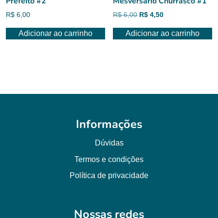
Prefeito #2
Mêsversario Churrasco #1
O
O
R$
6,00
R$
6,00
R$
4,50
preço
preço
Adicionar ao carrinho
Adicionar ao carrinho
original
atual
era:
é:
R$ 6,00.
R$ 4,50.
Informações
Dúvidas
Termos e condições
Política de privacidade
Nossas redes