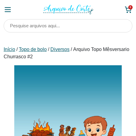
Skip
0
to
content
Início
/
Topo de bolo
/
Diversos
/ Arquivo Topo Mêsversario
Churrasco #2