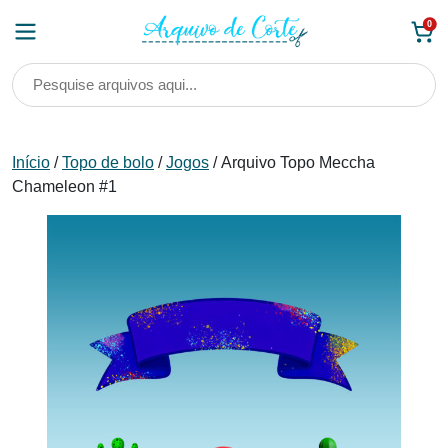
Skip
0
to
content
Início
/
Topo de bolo
/
Jogos
/ Arquivo Topo Meccha
Chameleon #1