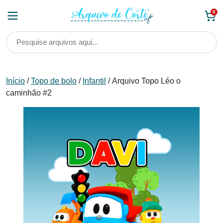
Skip
0
to
content
Início
/
Topo de bolo
/
Infantil
/ Arquivo Topo Léo o
caminhão #2