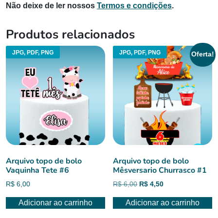
Não deixe de ler nossos
Termos e condições
.
Produtos relacionados
JPG, PDF, PNG
JPG, PDF, PNG
Oferta!
Arquivo topo de bolo
Arquivo topo de bolo
Vaquinha Tete #6
Mêsversario Churrasco #1
O
O
R$
6,00
R$
6,00
R$
4,50
preço
preço
Adicionar ao carrinho
Adicionar ao carrinho
original
atual
era:
é: