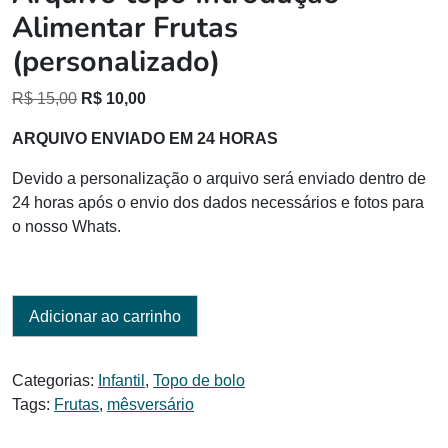
Alimentar Frutas
(personalizado)
O
O
R$
15,00
R$
10,00
preço
preço
ARQUIVO ENVIADO EM 24 HORAS
original
atual
era:
é:
Devido a personalização o arquivo será enviado dentro de
R$ 15,00.
R$ 10,00.
24 horas após o envio dos dados necessários e fotos para
o nosso Whats.
Adicionar ao carrinho
Categorias:
Infantil
,
Topo de bolo
Tags:
Frutas
,
mêsversário