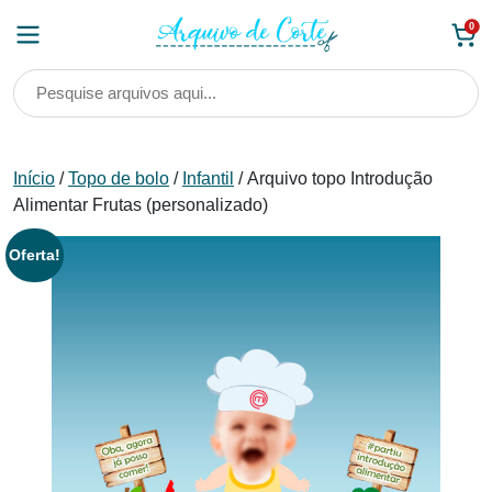
Skip
0
to
content
Início
/
Topo de bolo
/
Infantil
/ Arquivo topo Introdução
Alimentar Frutas (personalizado)
Oferta!