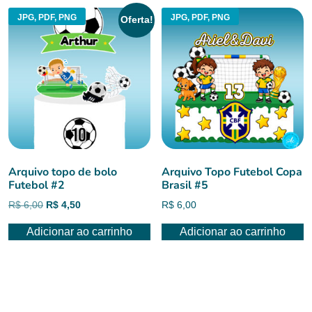
JPG, PDF, PNG
JPG, PDF, PNG
Oferta!
Arquivo topo de bolo
Arquivo Topo Futebol Copa
Futebol #2
Brasil #5
O
O
R$
6,00
R$
4,50
R$
6,00
preço
preço
Adicionar ao carrinho
Adicionar ao carrinho
original
atual
era:
é:
R$ 6,00.
R$ 4,50.