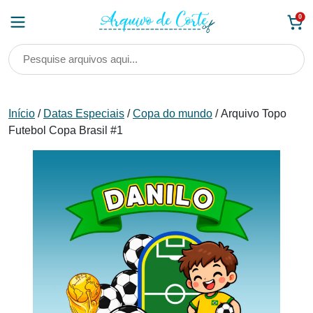
Skip
0
to
content
Início
/
Datas Especiais
/
Copa do mundo
/ Arquivo Topo
Futebol Copa Brasil #1